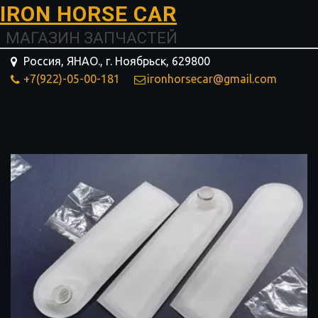
I­­RON HORSE ­­­­­­CAR
МАГАЗИН ЗАПЧАСТЕЙ
Россия, ЯНАО.
,
г. Ноябрьск
,
629800
+7(922)-05-00-181
ironhorsecar@gmail.com