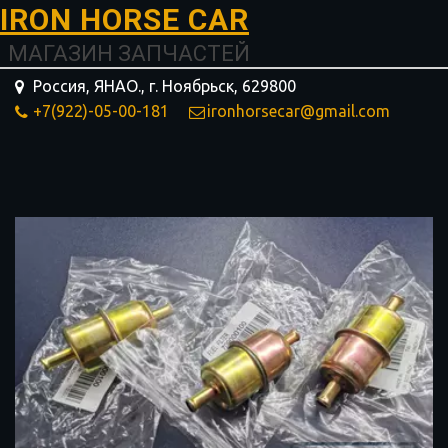
I­­RON HORSE ­­­­­­CAR
МАГАЗИН ЗАПЧАСТЕЙ
Россия, ЯНАО.
,
г. Ноябрьск
,
629800
+7(922)-05-00-181
ironhorsecar@gmail.com