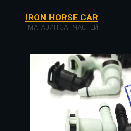
I­­RON HORSE ­­­­­­CAR
МАГАЗИН ЗАПЧАСТЕЙ