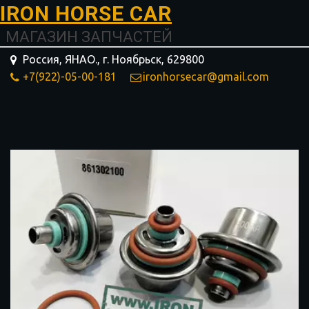
I­­RON HORSE ­­­­­­CAR
МАГАЗИН ЗАПЧАСТЕЙ
Россия, ЯНАО.
,
г. Ноябрьск
,
629800
+7(922)-05-00-181
ironhorsecar@gmail.com