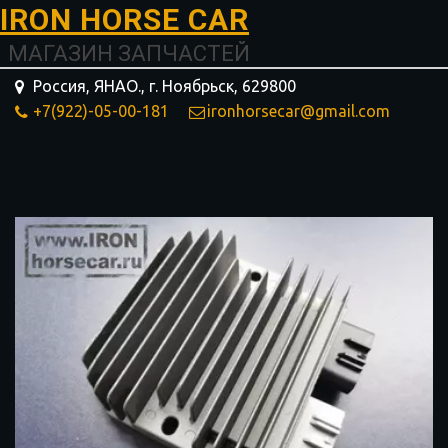
I­­RON HORSE ­­­­­­CAR
МАГАЗИН ЗАПЧАСТЕЙ
Россия, ЯНАО.
,
г. Ноябрьск
,
629800
+7(922)-05-00-181
ironhorsecar@gmail.com