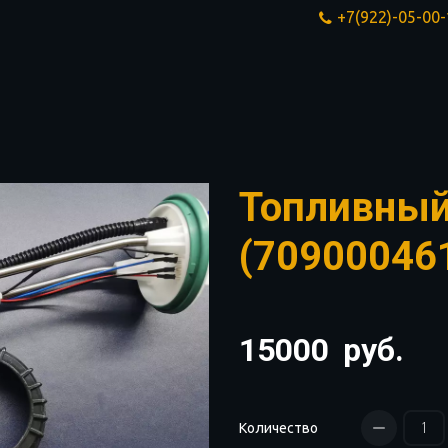
+7(922)-05-00
Топливный
(70900046
15000
руб.
Количество