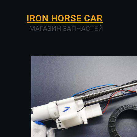
I­­RON HORSE ­­­­­­CAR
МАГАЗИН ЗАПЧАСТЕЙ