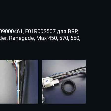
9000461, F01R00S507 для BRP,
er, Renegade, Max 450, 570, 650,