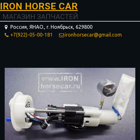
I­­RON HORSE ­­­­­­CAR
МАГАЗИН ЗАПЧАСТЕЙ
Россия, ЯНАО.
,
г. Ноябрьск
,
629800
+7(922)-05-00-181
ironhorsecar@gmail.com