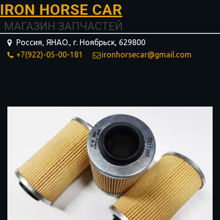
I­­RON HORSE ­­­­­­CAR
МАГАЗИН ЗАПЧАСТЕЙ
Россия, ЯНАО.
,
г. Ноябрьск
,
629800
+7(922)-05-00-181
ironhorsecar@gmail.com