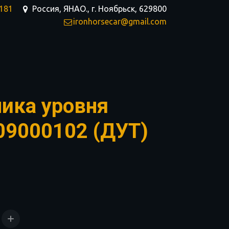
-181
Россия, ЯНАО.
,
г. Ноябрьск
,
629800
ironhorsecar@gmail.com
чика уровня
09000102 (ДУТ)