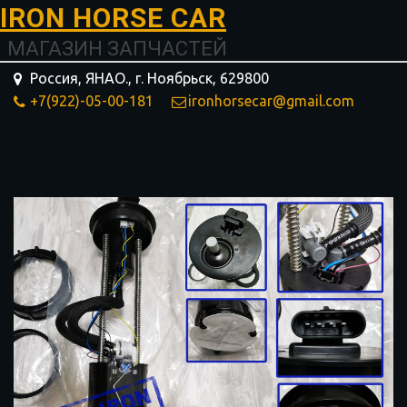
I­­RON HORSE ­­­­­­CAR
МАГАЗИН ЗАПЧАСТЕЙ
Россия, ЯНАО.
,
г. Ноябрьск
,
629800
+7(922)-05-00-181
ironhorsecar@gmail.com