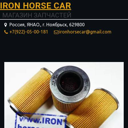
I­­RON HORSE ­­­­­­CAR
МАГАЗИН ЗАПЧАСТЕЙ
Россия, ЯНАО.
,
г. Ноябрьск
,
629800
+7(922)-05-00-181
ironhorsecar@gmail.com