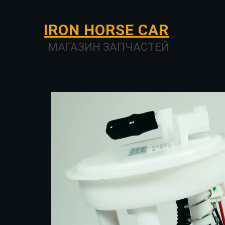
I­­RON HORSE ­­­­­­CAR
МАГАЗИН ЗАПЧАСТЕЙ