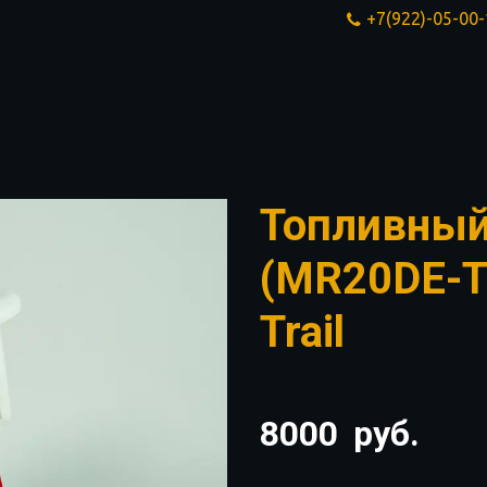
+7(922)-05-00
Топливный
(MR20DE-T3
Trail
8000
руб.