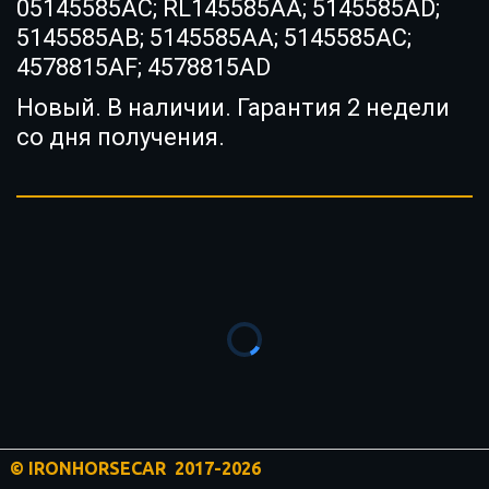
05145585AC; RL145585AA; 5145585AD;
5145585AB; 5145585AA; 5145585AC;
4578815AF; 4578815AD
Новый. В наличии. Гарантия 2 недели
со дня получения.
© IRONHORSECAR  2017
-2026