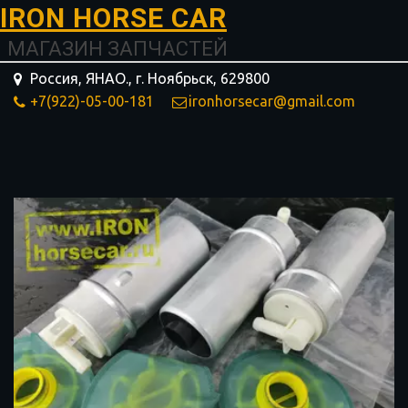
I­­RON HORSE ­­­­­­CAR
МАГАЗИН ЗАПЧАСТЕЙ
Россия, ЯНАО.
,
г. Ноябрьск
,
629800
+7(922)-05-00-181
ironhorsecar@gmail.com