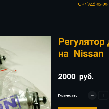
+7(922)-05-00
Регулятор
на Nissan
2000
руб.
Количество