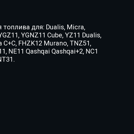
топлива для: Dualis, Micra,
YGZ11, YGNZ11 Cube, YZ11 Dualis,
a C+C, FHZK12 Murano, TNZ51,
11, NE11 Qashqai Qashqai+2, NC1
 TNT31.