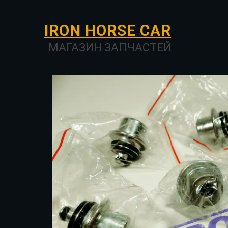
I­­RON HORSE ­­­­­­CAR
МАГАЗИН ЗАПЧАСТЕЙ