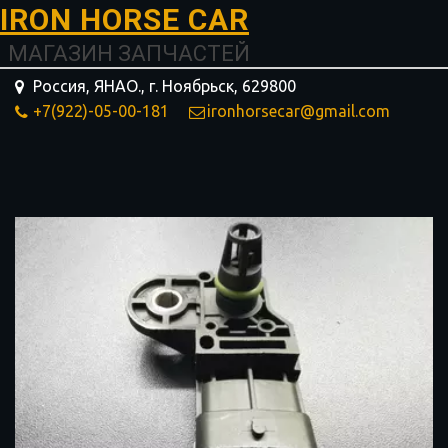
I­­RON HORSE ­­­­­­CAR
МАГАЗИН ЗАПЧАСТЕЙ
Россия, ЯНАО.
,
г. Ноябрьск
,
629800
+7(922)-05-00-181
ironhorsecar@gmail.com