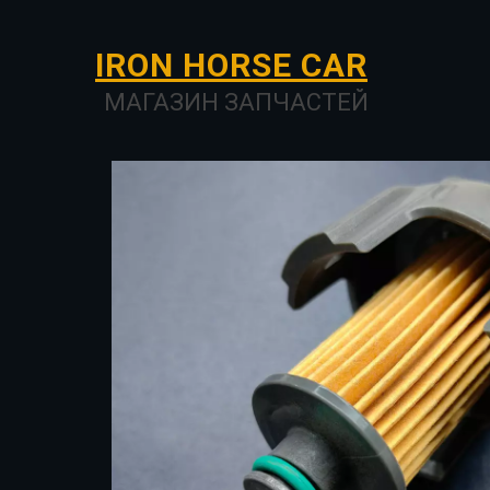
I­­RON HORSE ­­­­­­CAR
МАГАЗИН ЗАПЧАСТЕЙ