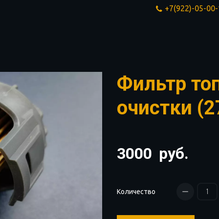
+7(922)-05-00
Фильтр то
очистки (
3000
руб.
Количество