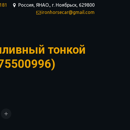
-181
Россия, ЯНАО.
,
г. Ноябрьск
,
629800
ironhorsecar@gmail.com
пливный тонкой
275500996)