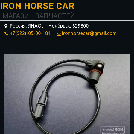
I­­RON HORSE ­­­­­­CAR
МАГАЗИН ЗАПЧАСТЕЙ
Россия, ЯНАО.
,
г. Ноябрьск
,
629800
+7(922)-05-00-181
ironhorsecar@gmail.com