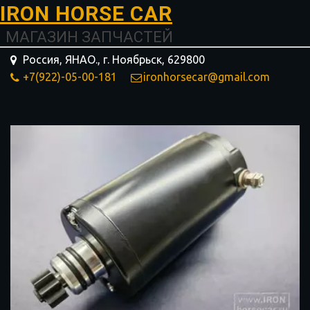
I­­RON HORSE ­­­­­­CAR
МАГАЗИН ЗАПЧАСТЕЙ
Россия, ЯНАО.
,
г. Ноябрьск
,
629800
+7(922)-05-00-181
ironhorsecar@gmail.com