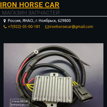
I­­RON HORSE ­­­­­­CAR
МАГАЗИН ЗАПЧАСТЕЙ
Россия, ЯНАО.
,
г. Ноябрьск
,
629800
+7(922)-05-00-181
ironhorsecar@gmail.com