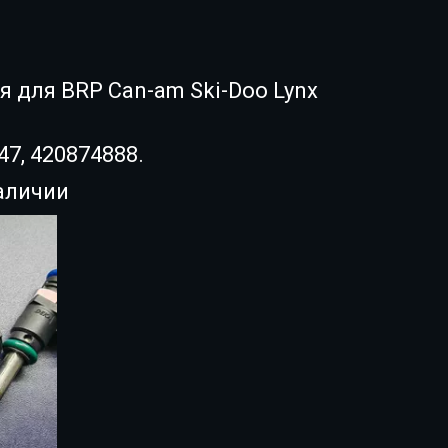
 для BRP Can-am Ski-Doo Lynx
47, 420874888.
аличии