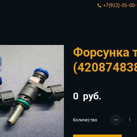
+7(922)-05-00
Форсунка 
(42087483
0
руб.
Количество