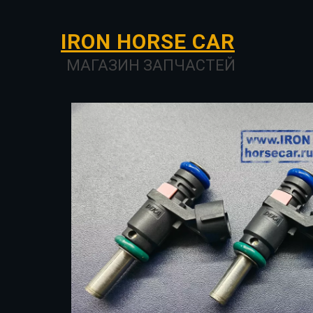
I­­RON HORSE ­­­­­­CAR
МАГАЗИН ЗАПЧАСТЕЙ