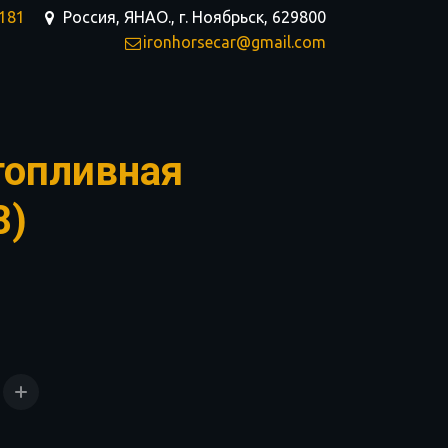
-181
Россия, ЯНАО.
,
г. Ноябрьск
,
629800
ironhorsecar@gmail.com
топливная
8)